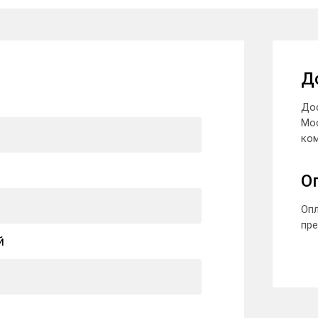
Д
До
Мо
ком
О
Опл
пре
й