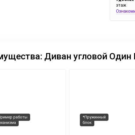
этаж
Ознакоми
ущества: Диван угловой Один
Пример работы
*Пружинный
еханизма
блок