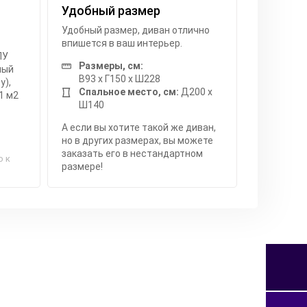
Удобный размер
Удобный размер, диван отлично
впишется в ваш интерьер.
ПУ
Размеры, см:
мый
В93 x Г150 x Ш228
у),
Спальное место, см:
Д200 x
1 м2
Ш140
А если вы хотите такой же диван,
но в других размерах, вы можете
заказать его в нестандартном
о к
размере!
я