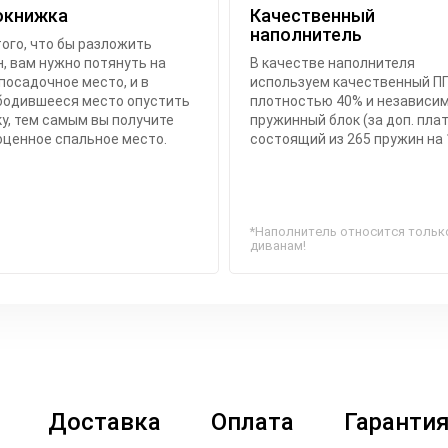
окнижка
Качественный
наполнитель
ого, что бы разложить
, вам нужно потянуть на
В качестве наполнителя
посадочное место, и в
используем качественный П
бодившееся место опустить
плотностью 40% и независи
у, тем самым вы получите
пружинный блок (за доп. плат
оценное спальное место.
состоящий из 265 пружин на 
*Наполнитель относится тольк
диванам!
Доставка
Оплата
Гаранти