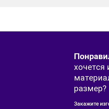
Понрави
хочется
материа
размер?
Закажите изг