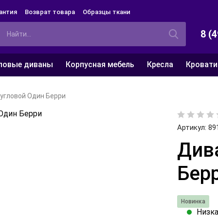
антия
Возврат товара
Образцы ткани
8 (
ловые диваны
Корпусная мебель
Кресла
Кровати
угловой Один Берри
Артикул:
89
Див
Бер
Новинка
Низка