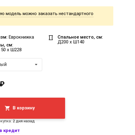
ую модель можно заказать нестандартного
зм:
Еврокнижка
Спальное место, см:
Д200 x Ш140
ы, см:
150 x Ш228
вый
 ₽
В корзину
купка:
2 дня назад
в кредит