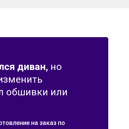
лся диван,
но
 изменить
л обшивки или
отовление на заказ по