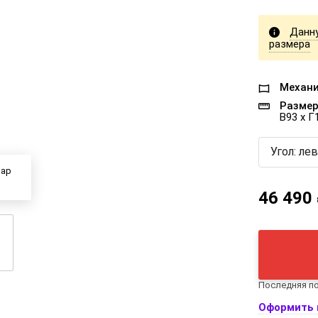
Данн
размера
Механи
Размер
В93 x Г
Угол: ле
вар
46 490
Последняя по
Оформить 