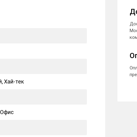
Д
До
Мо
ком
О
Опл
пре
 Хай-тек
 Офис