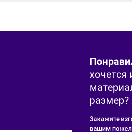
Понрави
хочется
материа
размер?
Закажите изг
вашим пожела