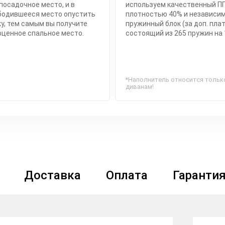
посадочное место, и в
используем качественный П
бодившееся место опустить
плотностью 40% и независи
у, тем самым вы получите
пружинный блок (за доп. плат
оценное спальное место.
состоящий из 265 пружин на 
*Наполнитель относится тольк
диванам!
Доставка
Оплата
Гаранти