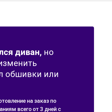
лся диван,
но
 изменить
л обшивки или
отовление на заказ по
ниям всего от 3 дней с