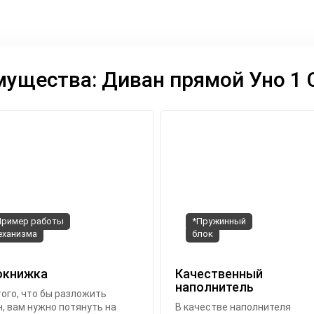
ущества: Диван прямой Уно 1
Пример работы
*Пружинный
еханизма
блок
окнижка
Качественный
наполнитель
ого, что бы разложить
, вам нужно потянуть на
В качестве наполнителя