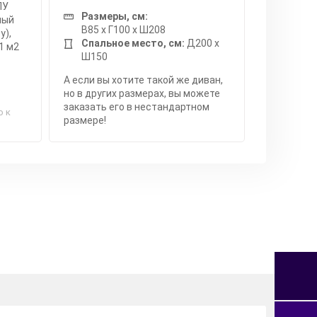
ПУ
Размеры, см:
мый
В85 x Г100 x Ш208
у),
Спальное место, см:
Д200 x
1 м2
Ш150
А если вы хотите такой же диван,
но в других размерах, вы можете
заказать его в нестандартном
о к
размере!
я