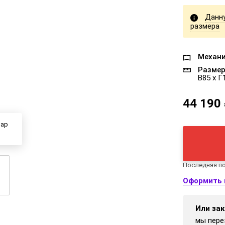
Данн
размера
Механи
Размер
В85 x Г
44 190
вар
Последняя по
Оформить 
Или зак
мы пере