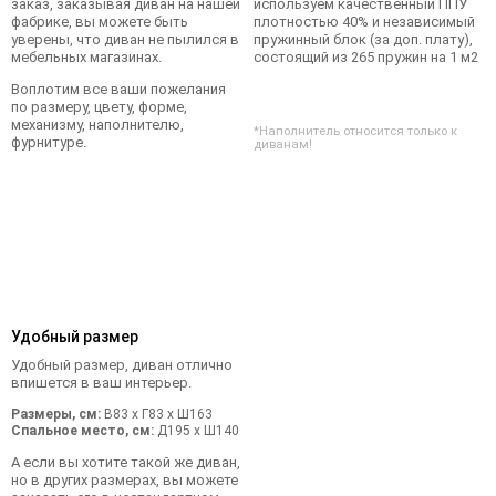
заказ, заказывая диван на нашей
используем качественный ППУ
фабрике, вы можете быть
плотностью 40% и независимый
уверены, что диван не пылился в
пружинный блок (за доп. плату),
мебельных магазинах.
состоящий из 265 пружин на 1 м2
Воплотим все ваши пожелания
по размеру, цвету, форме,
механизму, наполнителю,
*Наполнитель относится только к
фурнитуре.
диванам!
Удобный размер
Удобный размер, диван отлично
впишется в ваш интерьер.
Размеры, см:
В83 x Г83 x Ш163
Спальное место, см:
Д195 x Ш140
А если вы хотите такой же диван,
но в других размерах, вы можете