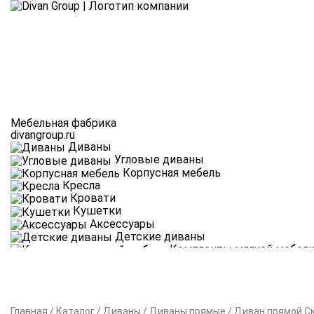
Мебельная фабрика
divangroup.ru
Диваны
Угловые диваны
Корпусная мебель
Кресла
Кровати
Кушетки
Аксессуары
Детские диваны
Комплекты мягкой мебел
Новинки партнёры
Главная
/
Каталог
/
Диваны
/
Диваны прямые
/
Диван прямой С