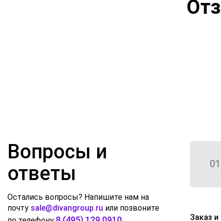
От
Вопросы и
01
ответы
Остались вопросы? Напишите нам на
почту
sale@divangroup.ru
или позвоните
Заказ и
8 (495) 129 0910
по телефону