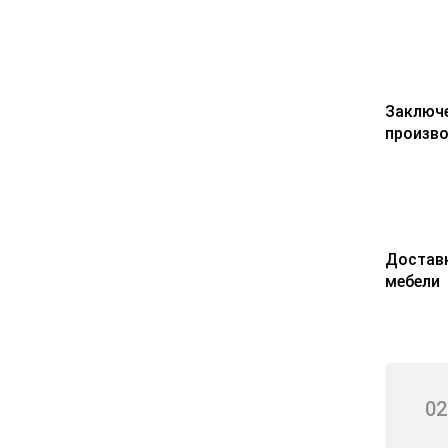
Заключе
произв
Доставк
мебели
02