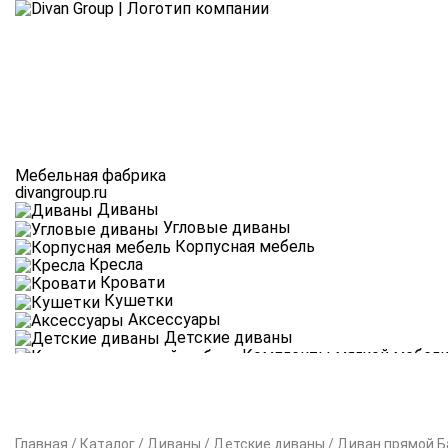
Мебельная фабрика
divangroup.ru
Диваны
Угловые диваны
Корпусная мебель
Кресла
Кровати
Кушетки
Аксессуары
Детские диваны
Комплекты мягкой мебел
Новинки партнёры
Главная
/
Каталог
/
Диваны
/
Детские диваны
/
Диван прямой Б