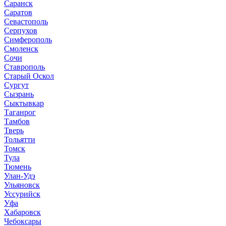
Саранск
Саратов
Севастополь
Серпухов
Симферополь
Смоленск
Сочи
Ставрополь
Старый Оскол
Сургут
Сызрань
Сыктывкар
Таганрог
Тамбов
Тверь
Тольятти
Томск
Тула
Тюмень
Улан-Удэ
Ульяновск
Уссурийск
Уфа
Хабаровск
Чебоксары