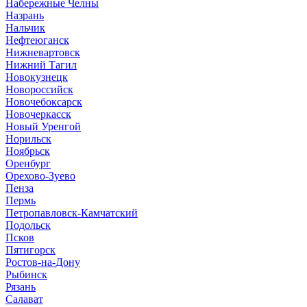
Набережные Челны
Назрань
Нальчик
Нефтеюганск
Нижневартовск
Нижний Тагил
Новокузнецк
Новороссийск
Новочебоксарск
Новочеркасск
Новый Уренгой
Норильск
Ноябрьск
Оренбург
Орехово-Зуево
Пенза
Пермь
Петропавловск-Камчатский
Подольск
Псков
Пятигорск
Ростов-на-Дону
Рыбинск
Рязань
Салават