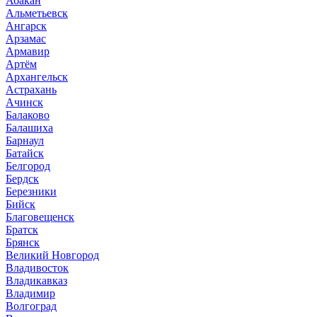
Абакан
Альметьевск
Ангарск
Арзамас
Армавир
Артём
Архангельск
Астрахань
Ачинск
Балаково
Балашиха
Барнаул
Батайск
Белгород
Бердск
Березники
Бийск
Благовещенск
Братск
Брянск
Великий Новгород
Владивосток
Владикавказ
Владимир
Волгоград