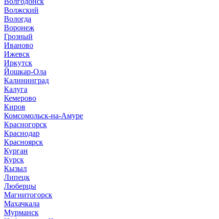
Волгодонск
Волжский
Вологда
Воронеж
Грозный
Иваново
Ижевск
Иркутск
Йошкар-Ола
Калининград
Калуга
Кемерово
Киров
Комсомольск-на-Амуре
Красногорск
Краснодар
Красноярск
Курган
Курск
Кызыл
Липецк
Люберцы
Магнитогорск
Махачкала
Мурманск